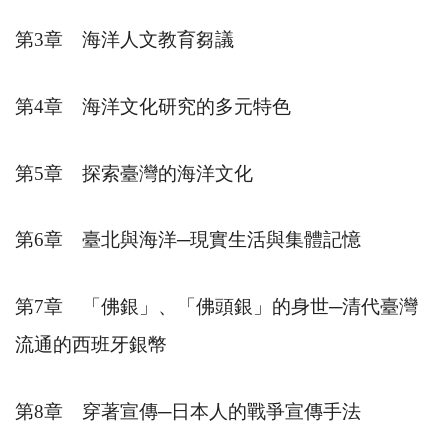
第
3
章 海洋人文教育芻議
第
4
章 海洋文化研究的多元特色
第
5
章 探索臺灣的海洋文化
第
6
章 臺北與海洋
─
現實生活與集體記憶
第
7
章 「佛銀」、「佛頭銀」的身世
─
清代臺灣
流通的西班牙銀幣
第
8
章 穿著宣傳
─
日本人的戰爭宣傳手法