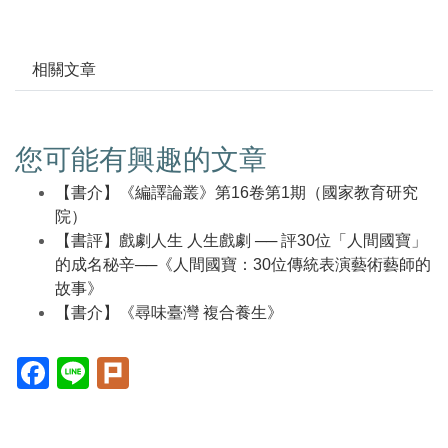
相關文章
您可能有興趣的文章
【書介】《編譯論叢》第16卷第1期（國家教育研究
院）
【書評】戲劇人生 人生戲劇 ── 評30位「人間國寶」
的成名秘辛──《人間國寶：30位傳統表演藝術藝師的
故事》
【書介】《尋味臺灣 複合養生》
Facebook(另
Line(另
Plurk(另
開
開
開
新
新
新
視
視
視
窗)
窗)
窗)