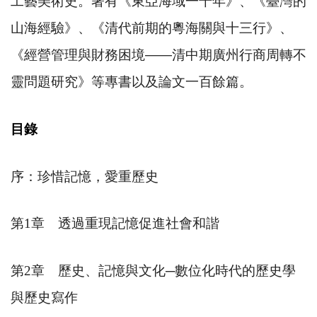
工藝美術史。著有《東亞海域一千年》、《臺灣的
山海經驗》、《清代前期的粵海關與十三行》、
《經營管理與財務困境
――
清中期廣州行商周轉不
靈問題研究》等專書以及論文一百餘篇。
目錄
序：珍惜記憶，愛重歷史
第
1
章 透過重現記憶促進社會和諧
第
2
章 歷史、記憶與文化
─
數位化時代的歷史學
與歷史寫作