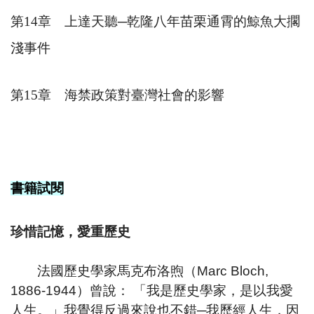
第
14
章 上達天聽
─
乾隆八年苗栗通霄的鯨魚大擱
淺事件
第
15
章 海禁政策對臺灣社會的影響
書籍試閱
珍惜記憶，愛重歷史
法國歷史學家馬克布洛煦（Marc Bloch,
1886-1944）曾說： 「我是歷史學家，是以我愛
人生。」我覺得反過來說也不錯─我歷經人生，因