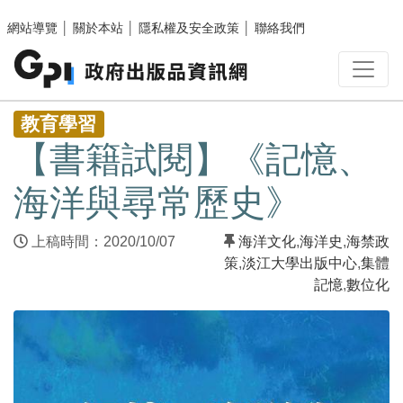
跳至主要內容區塊
網站導覽
│
關於本站
│
隱私權及安全政策
│
聯絡我們
:::
教育學習
【書籍試閱】《記憶、
海洋與尋常歷史》
上稿時間：2020/10/07
海洋文化
,
海洋史
,
海禁政
策
,
淡江大學出版中心
,
集體
記憶
,
數位化