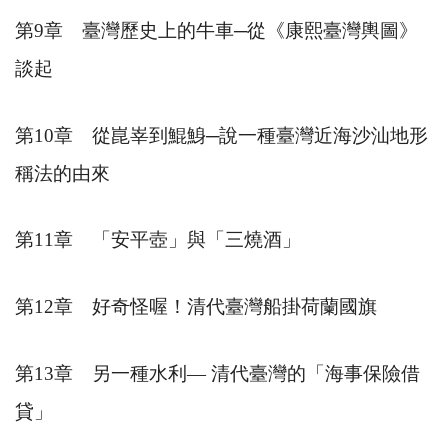
第
9
章 臺灣歷史上的牛車
─
從《康熙臺灣輿圖》
談起
第
10
章 從崑峷到鯤鯓
─
說一種臺灣近海沙汕地形
稱法的由來
第
11
章 「安平壺」與「三燒酒」
第
12
章 好奇怪喔！清代臺灣船掛荷蘭國旗
第
13
章 另一種水利
―
清代臺灣的「海事保險借
貸」