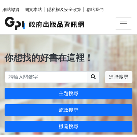
跳至主要內容區塊
網站導覽
│
關於本站
│
隱私權及安全政策
│
聯絡我們
你想找的好書在這裡！
搜尋
進階搜尋
主題搜尋
施政搜尋
機關搜尋