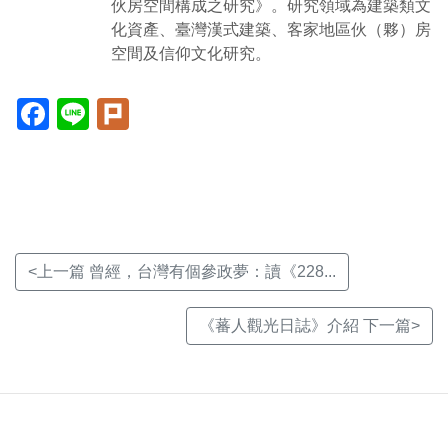
伙房空間構成之研究》。研究領域為建築類文
化資產、臺灣漢式建築、客家地區伙（夥）房
空間及信仰文化研究。
Facebook(另
Line(另
Plurk(另
開
開
開
新
新
新
視
視
視
窗)
窗)
窗)
<上一篇 曾經，台灣有個參政夢：讀《228...
《蕃人觀光日誌》介紹 下一篇>