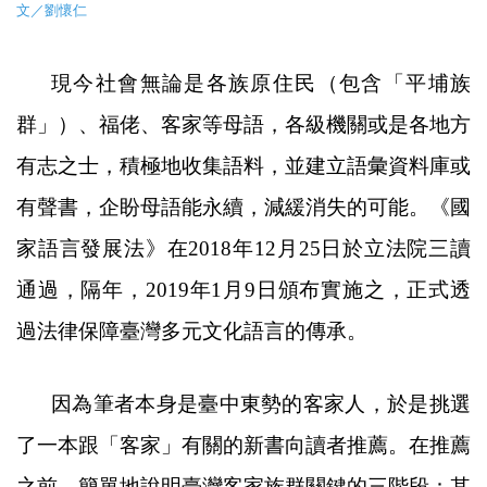
文／劉懷仁
現今社會無論是各族原住民（包含「平埔族
群」）、福佬、客家等母語，各級機關或是各地方
有志之士，積極地收集語料，並建立語彙資料庫或
有聲書，企盼母語能永續，減緩消失的可能。《
國
家語言發展法
》
在
2018
年
12
月
25
日於立法院三讀
通過，隔年，
2019
年
1
月
9
日頒布實施之，正式透
過法律保障臺灣多元文化語言的傳承。
因為筆者本身是臺中東勢的客家人，於是挑選
了一本跟「客家」有關的新書向讀者推薦。在推薦
之前，簡單地說明臺灣客家族群關鍵的三階段：其