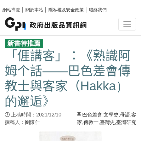
跳至主要內容區塊
網站導覽
│
關於本站
│
隱私權及安全政策
│
聯絡我們
:::
新書特推薦
「𠊎講客」：《熟識阿
姆个話——巴色差會傳
教士與客家（Hakka）
的邂逅》
上稿時間：2021/12/10
巴色差會
,
文學史
,
母語
,
客
撰稿人：
劉懷仁
家
,
傳教士
,
臺灣史
,
臺灣研究