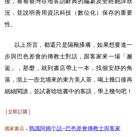
後，看看臺灣在地客語辭典的編纂及聖經翻譯狀
況，並說明善用資訊科技（數位化）保存的重要
性。
以上所言，都還只是隔靴搔癢，如果想要進一
步與巴色差會的傳教士對話，跟客家來一場
「
邂
逅
」
，那麼，就到書店帶上一本，找個安靜的角
落，沏上一壺北埔來的東方美人茶，喝上幾口後再
細細閱讀，並試著唸唸書中的客語，學上幾句吧！
│立即訂購│
熟識阿姆个話−巴色差會傳教士與客家
國家書店→