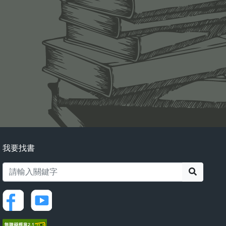
我要找書
搜尋