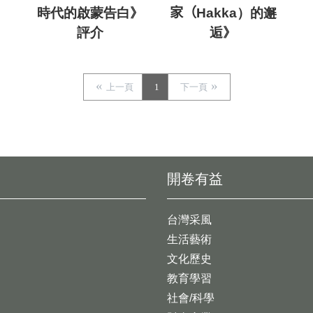
時代的啟蒙告白》
家（Hakka）的邂
評介
逅》
上一頁
1
下一頁
開卷有益
台灣采風
生活藝術
文化歷史
教育學習
社會/科學