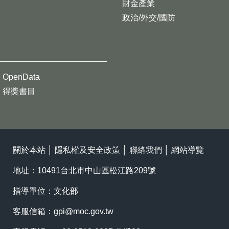
財金產業
政治/外交/國防
OpenData
得獎書目
關於本站
│
隱私權及安全政策
│
聯絡我們
│
網站導覽
地址：10491台北市中山區松江路209號
指導單位：文化部
客服信箱：
gpi@moc.gov.tw