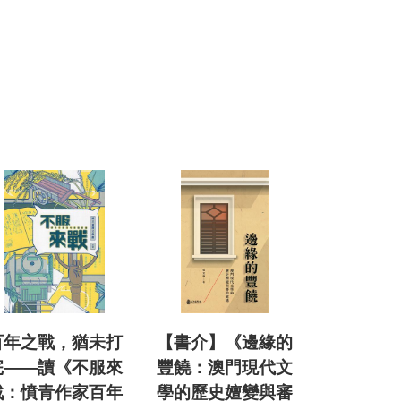
百年之戰，猶未打
【書介】《邊緣的
完——讀《不服來
豐饒：澳門現代文
戰：憤青作家百年
學的歷史嬗變與審