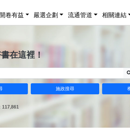
開卷有益
嚴選企劃
流通管道
相關連結
好書在這裡！
尋
施政搜尋
17,861