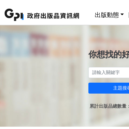
跳至主要內容區塊
:::
出版動態
你想找的
主題搜
累計出版品總數量：1