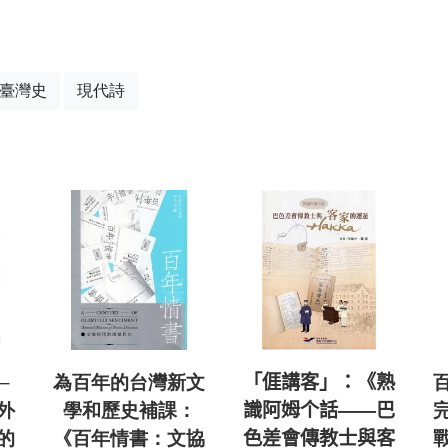
臺灣史
現代詩
─
為百年的台灣新文
「𠊎講客」：《熟
外
學和歷史補課：
識阿姆个話——巴
的
《百年情書：文協
色差會傳教士與客