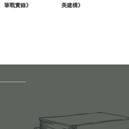
筆戰實錄》
美建構》