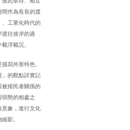
了彼此依存、相互
時間作為長長的渡
」、工業化時代的
岸渡往彼岸的過
中載浮載沉。
於描寫外形特色、
現」的觀點詳實記
與被殖民者關係的
與弱勢的相處之
表意象，進行文化
物縮影。