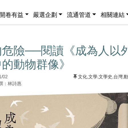
開卷有益
嚴選企劃
流通管道
相關連結
的危險──閱讀《成為人以
中的動物群像》
1/02
文化
,
文學
,
文學史
,
台灣
,
：林詩惠