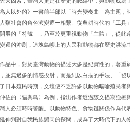
先天因素，臺灣人更是在歷史的脈絡中，與動物成為
為人以外的》一書前半部以「時光變奏曲」為主題，
人類社會的角色演變逐一相繫。從農耕時代的「工具
開展的「符號」，乃至於更重視動物「主體」，從此
變遷的沖刷，這塊島嶼上的人民和動物都在歷史洪流
作品中，對於臺灣動物的描述大多是紀實性的，著重
，並無過多的情感投射，而是純以白描的手法、「發
了日本殖民時期，文壇便不乏許多以動物暗喻殖民者
仲佐的〈貓與鳥〉為例，指出作者透過該文描寫強權
灣人必須時時警醒。以動物特色、食物鏈關係作為代
延伸到對自我民族認同的探問，成為了大時代下的人