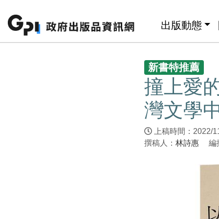
跳至主要內容區塊
:::
出版動態
:::
新書特推薦
撞上愛
灣文學
上稿時間：2022/1
撰稿人：
林詩惠
編撰