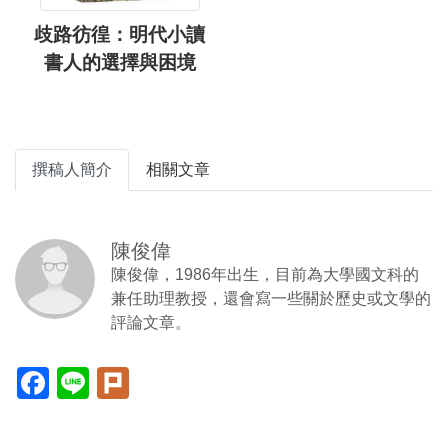
歧路彷徨：明代小讀
書人的選擇與困境
撰稿人簡介
相關文章
陳俊偉
陳俊偉，1986年出生，目前為大學國文科的
兼任助理教授，還會寫一些關於歷史或文學的
評論文章。
Facebook(另
Line(另
Plurk(另
開
開
開
新
新
新
視
視
視
窗)
窗)
窗)