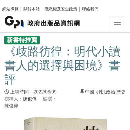
跳至主要內容區塊
網站導覽
│
關於本站
│
隱私權及安全政策
│
聯絡我們
:::
新書特推薦
《歧路彷徨：明代小讀
書人的選擇與困境》書
評
上稿時間：2022/08/09
中國
,
明朝
,
政治
,
歷史
撰稿人：
陳俊偉
編撰：
陳俊偉