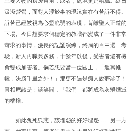
主要人物的邊邊角角，或者，處境更是糟糕。終日
汲汲營營，面對人浮於事的現況實在有苦訴不得。
訴苦已經被視為心靈脆弱的表現，背離聖人正道的
下場。今日想要求個穩定的教職都變成了一件非常
苛求的事情，漫長的記誦演練，終局的百中選一考
驗，新人再職兼多務，十餘年以後，受害者還有機
會變成加害者。倘若想要當一位國士，「運籌帷
幄，決勝千里之外！」那更不過是痴人說夢罷了！
真相應該是：談笑間，「我們」都將成為灰飛煙滅
的檣櫓。
如此兔死狐悲，該埋怨的好好埋怨……另一方