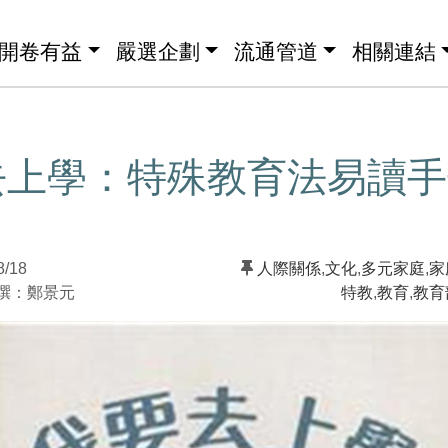
開卷有益
嚴選企劃
流通管道
相關連結
去上學：特殊教育法易讀手
8/18
人際關係
,
文化
,
多元家庭
,
家
：鄭景元
特教
,
教育
,
教育