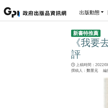
跳至主要內容區塊
:::
出版動態
:::
新書特推薦
《我要
評
上稿時間：2022/0
撰稿人：
鄭景元
編撰