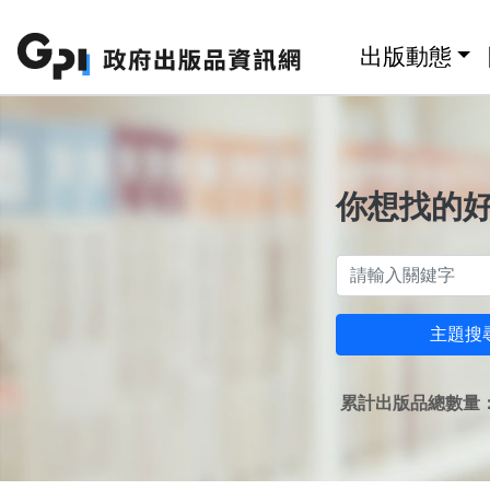
跳至主要內容區塊
:::
出版動態
你想找的
主題搜
累計出版品總數量：1