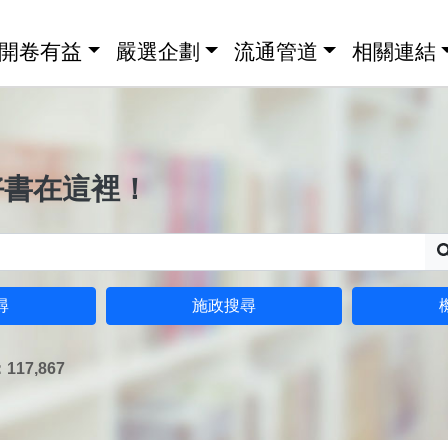
開卷有益
嚴選企劃
流通管道
相關連結
好書在這裡！
尋
施政搜尋
17,867