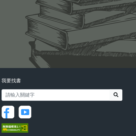
我要找書
搜尋