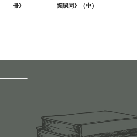
冊》
際認同》（中）