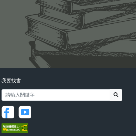
我要找書
搜尋