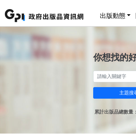
跳至主要內容區塊
:::
出版動態
你想找的
主題搜
累計出版品總數量：1