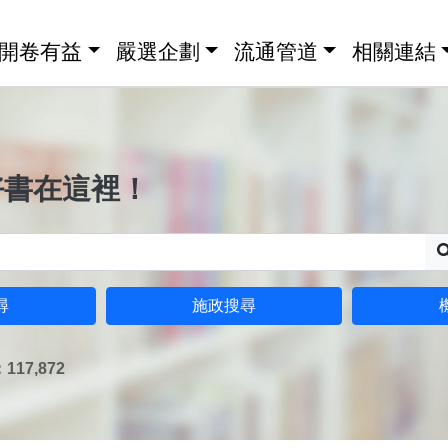
開卷有益
嚴選企劃
流通管道
相關連結
好書在這裡！
尋
施政搜尋
17,872