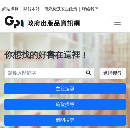
跳至主要內容區塊
網站導覽
│
關於本站
│
隱私權及安全政策
│
聯絡我們
你想找的好書在這裡！
搜尋
進階搜尋
主題搜尋
施政搜尋
機關搜尋