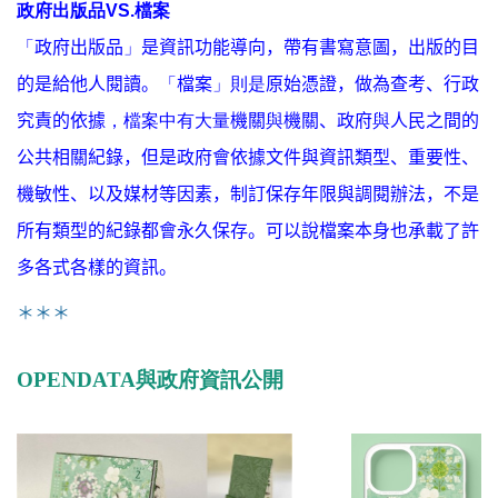
政府出版品
VS.
檔案
「
政府出版品
」
是資訊功能導向，帶有書寫意圖，出版的目
的是給他人閱讀。
「
檔案
」則是
原始憑證，做為
查考、行政
究責的依據
，檔案中有大量
機關
與
機關、政府
與
人民之間的
公共相關紀錄，但是政府會依據文件與資訊類型、重要性、
機敏性、以及媒材等因素，制訂保存年限與調閱辦法，不是
所有類型的紀錄都會永久保存。可以說檔案本身也承載了許
多各式各樣的資訊。
＊＊＊
OPENDATA
與政府資訊公開