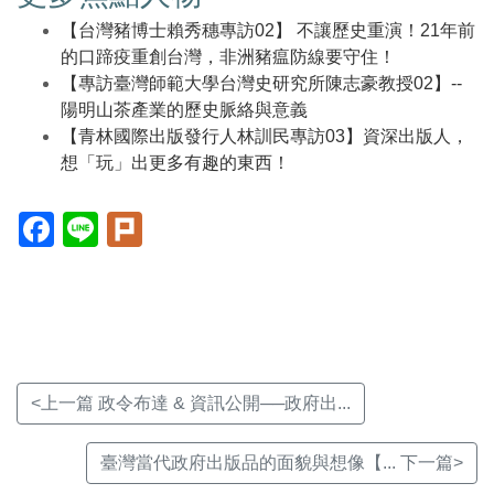
【台灣豬博士賴秀穗專訪02】 不讓歷史重演！21年前
的口蹄疫重創台灣，非洲豬瘟防線要守住！
【專訪臺灣師範大學台灣史研究所陳志豪教授02】--
陽明山茶產業的歷史脈絡與意義
【青林國際出版發行人林訓民專訪03】資深出版人，
想「玩」出更多有趣的東西！
Facebook(另
Line(另
Plurk(另
開
開
開
新
新
新
視
視
視
窗)
窗)
窗)
<上一篇 政令布達 & 資訊公開──政府出...
臺灣當代政府出版品的面貌與想像【... 下一篇>