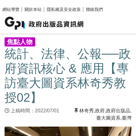
跳至主要內容區塊
網站導覽
│
關於本站
│
隱私權及安全政策
│
聯絡我們
:::
焦點人物
統計、法律、公報──政
府資訊核心 & 應用【專
訪臺大圖資系林奇秀教
授02】
上稿時間：2022/07/01
林奇秀
,
政府
,
政府出版品
,
臺大圖資系
,
臺灣