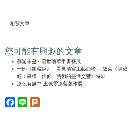
相關文章
您可能有興趣的文章
藝游未盡～蕭世瓊華甲書藝展
一部《龍藏經》，看見清宮工藝巔峰──故宮《龍藏
經：皇權・信仰・藝術的盛世交響》特展
漆色有無中-王佩雯漆藝創作展
Facebook(另
Line(另
Plurk(另
開
開
開
新
新
新
視
視
視
窗)
窗)
窗)