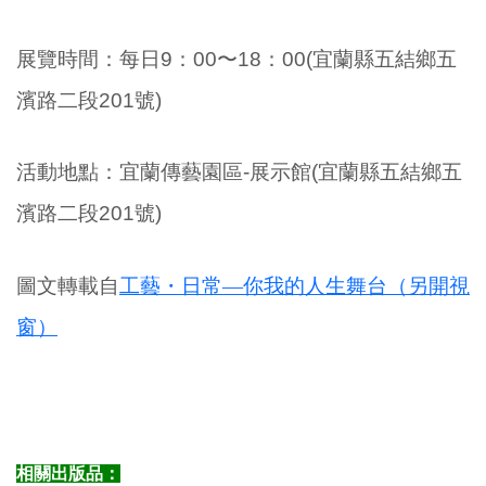
展覽時間：每日9：00〜18：00(宜蘭縣五結鄉五
濱路二段201號)
活動地點：宜蘭傳藝園區-展示館(
宜蘭縣五結鄉五
濱路二段201號)
圖文轉載自
工藝・日常—你我的人生舞台（另開視
窗）
相關出版品：