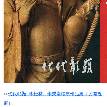
代代彰顯─李松林、李秉圭聯展作品集（另開視
>
>
窗）