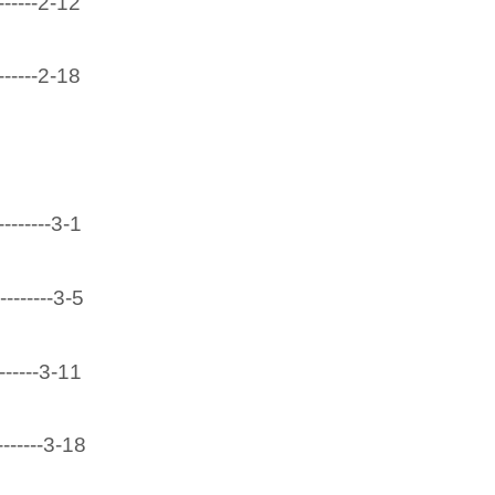
-------2-12
-------2-18
--------3-1
---------3-5
------3-11
-------3-18