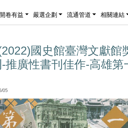
開卷有益
嚴選企劃
流通管道
相關連結
度(2022)國史館臺灣文獻
-推廣性書刊佳作-高雄第
6/05