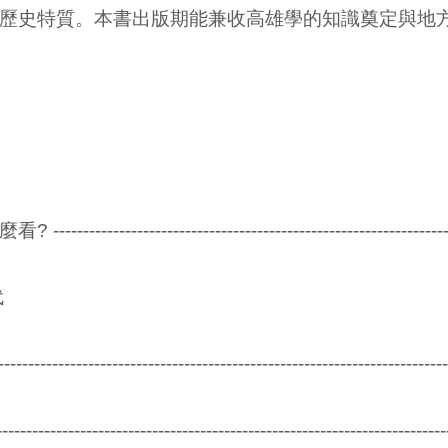
歷史特質。本書出版期能兼收高雄學的知識奠定與地
--------------------------------------------------------
代
---------------------------------------------------------------------
---------------------------------------------------------------