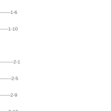
-------1-6
-----1-10
---------2-1
--------2-5
-------2-9