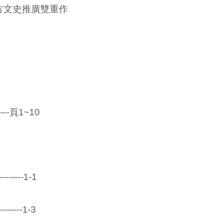
方文史推廣雙重作
------頁1~10
---------1-1
--------1-3