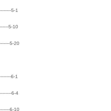
--------5-1
------5-10
-------5-20
--------6-1
--------6-4
-------6-10