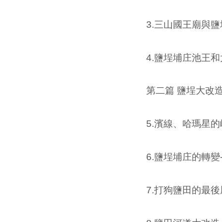
3.三山國王廟與鹽埕庄---------
4.鹽埕埔庄池王和太陽公輪祀----
第二篇 鹽埕大改
5.濱線、哈瑪星的崛起---------
6.鹽埕埔庄的轉變------------
7.打狗鹽田的最後風華---------