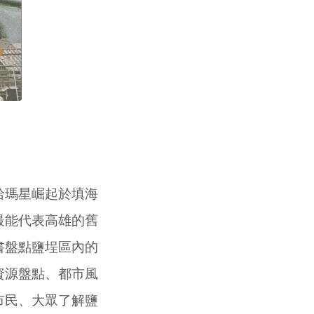
哈瑪星崛起於填海
最能代表高雄的舊
書盤點鹽埕區內的
資源盤點、都市風
市民、大眾了解鹽