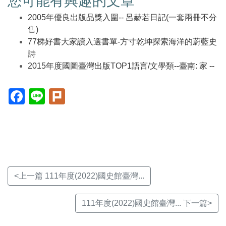
您可能有興趣的文章
2005年優良出版品獎入圍-- 呂赫若日記(一套兩冊不分
售)
77梯好書大家讀入選書單-方寸乾坤探索海洋的蔚藍史
詩
2015年度國圖臺灣出版TOP1語言/文學類--臺南: 家 --
Facebook(另
Line(另
Plurk(另
開
開
開
新
新
新
視
視
視
窗)
窗)
窗)
<上一篇 111年度(2022)國史館臺灣...
111年度(2022)國史館臺灣... 下一篇>