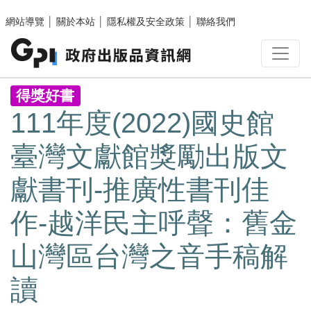
跳至主要內容區塊
網站導覽
│
關於本站
│
隱私權及安全政策
│
聯絡我們
:::
得獎好書
111年度(2022)國史館
臺灣文獻館獎勵出版文
獻書刊-推廣性書刊佳
作-越洋民主呼聲：舊金
山灣區台灣之音手稿解
讀