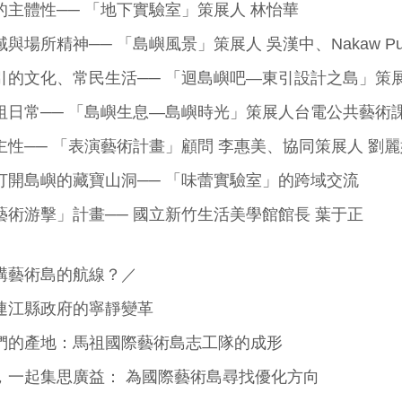
的主體性──
「地下實驗室」策展人 林怡華
域與場所精神──
「島嶼風景」策展人 吳漢中、Nakaw Pu
引的文化、常民生活──
「迴島嶼吧—東引設計之島」策展
祖日常──
「島嶼生息—島嶼時光」策展人台電公共藝術課
主性──
「表演藝術計畫」顧問 李惠美、協同策展人 劉
打開島嶼的藏寶山洞──
「味蕾實驗室」的跨域交流
藝術游擊」計畫──
國立新竹生活美學館館長 葉于正
構藝術島的航線？／
連江縣政府的寧靜變革
們的產地：馬祖國際藝術島志工隊的成形
，一起集思廣益：
為國際藝術島尋找優化方向