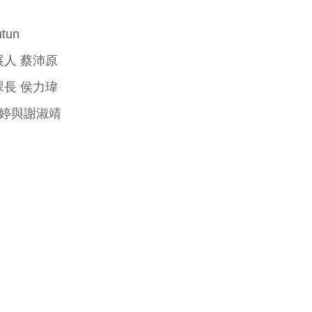
tun
人 蔡沛原
長 侯力瑋
麗婷與謝淑靖