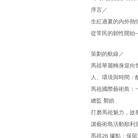
序言／
生紅過夏的內外熱
從常民的韌性開始─
策劃的航線／
馬祖華麗轉身迎向
人、環境與時間：
馬祖國際藝術島：
總監 鄭皓
打磨馬祖魅力，故
讓藝術島活動順利
馬祖26 據點：保