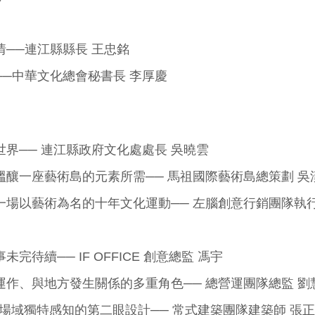
情──連江縣縣長 王忠銘
─中華文化總會秘書長 李厚慶
世界──
連江縣政府文化處處長 吳曉雲
醞釀一座藝術島的元素所需──
馬祖國際藝術島總策劃 吳
一場以藝術為名的十年文化運動──
左腦創意行銷團隊執行長
事未完待續──
IF OFFICE 創意總監 馮宇
運作、與地方發生關係的多重角色──
總營運團隊總監 劉
留場域獨特感知的第二眼設計──
常式建築團隊建築師 張