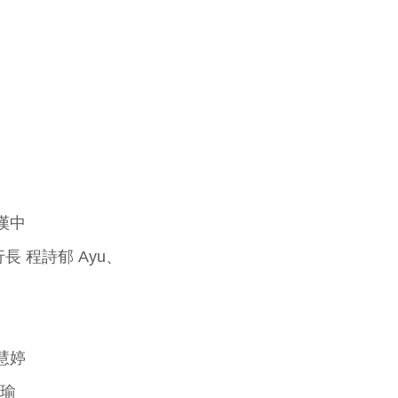
漢中
 程詩郁 Ayu、
慧婷
正瑜