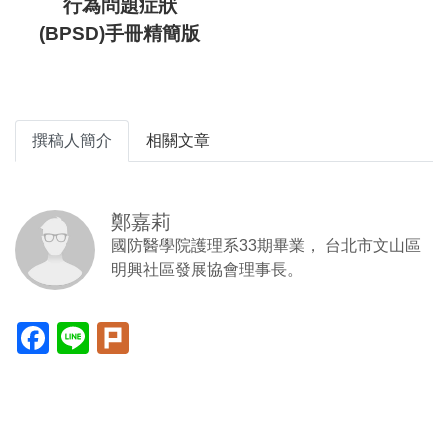
行為問題症狀
(BPSD)手冊精簡版
撰稿人簡介
相關文章
鄭嘉莉
國防醫學院護理系33期畢業， 台北市文山區
明興社區發展協會理事長。
Facebook(另
Line(另
Plurk(另
開
開
開
新
新
新
視
視
視
窗)
窗)
窗)