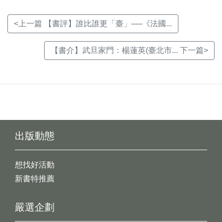
<上一篇 【書評】誰比誰更「臺」──《法國...
【書介】武旦家門：楊蓮英(臺北市... 下一篇>
出版動態
想找好活動
新書特推薦
嚴選企劃