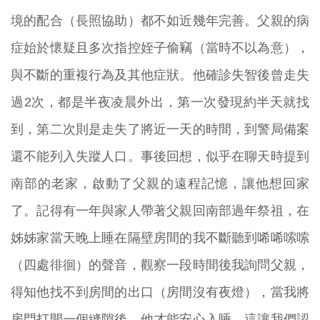
境的配合（長照協助）都不如近幾年完善。父親的病
症始於懷疑且多次指控姪子偷竊（當時不以為意），
與不斷的重複行為及其他症狀。他確診失智後曾走失
過2次，都是半夜凌晨外出，第一次發現約半天就找
到，第二次則是走失了將近一天的時間，到警局備案
還不能列入失蹤人口。事後回想，似乎在聊天時提到
南部的老家，啟動了父親的遠程記憶，讓他想回家
了。記得有一年與家人帶著父親回南部過年祭祖，在
姊姊家當天晚上睡在隔壁房間的我不斷聽到唏唏嗦嗦
（四處徘徊）的聲音，觀察一段時間後我詢問父親，
得知他找不到房間的出口（房間沒有夜燈），當我將
房門打開一個縫隙後，他才能安心入睡。這讓我們認