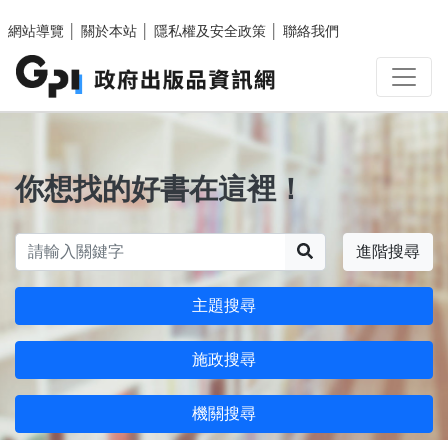
跳至主要內容區塊
網站導覽
│
關於本站
│
隱私權及安全政策
│
聯絡我們
你想找的好書在這裡！
搜尋
進階搜尋
主題搜尋
施政搜尋
機關搜尋