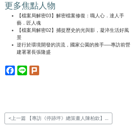
更多焦點人物
【檔案局解密03】解密檔案修復：職人心．達人手
藝．匠人魂
【檔案局解密02】捕捉歷史的光與影，凝淬生活好風
景
逆行於環境開發的洪流，國家公園的推手──專訪前營
建署署長張隆盛
Facebook(另
Line(另
Plurk(另
開
開
開
新
新
新
視
視
視
窗)
窗)
窗)
<上一篇 【專訪《停跡坪》總策畫人陳柏欽】...