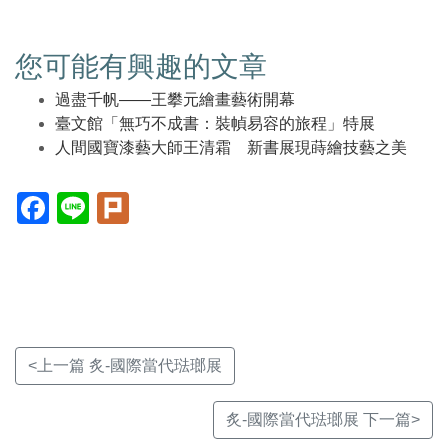
您可能有興趣的文章
過盡千帆——王攀元繪畫藝術開幕
臺文館「無巧不成書：裝幀易容的旅程」特展
人間國寶漆藝大師王清霜 新書展現蒔繪技藝之美
Facebook(另
Line(另
Plurk(另
開
開
開
新
新
新
視
視
視
窗)
窗)
窗)
<上一篇 炙-國際當代琺瑯展
炙-國際當代琺瑯展 下一篇>