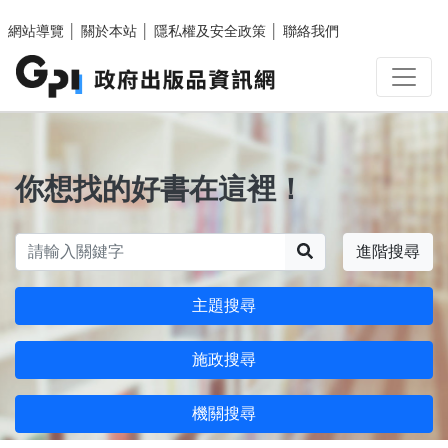
跳至主要內容區塊
網站導覽
│
關於本站
│
隱私權及安全政策
│
聯絡我們
你想找的好書在這裡！
搜尋
進階搜尋
主題搜尋
施政搜尋
機關搜尋