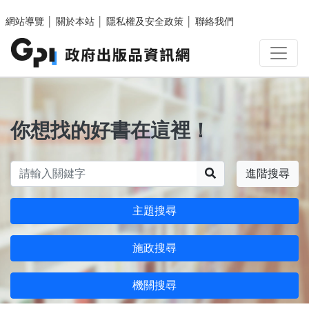
跳至主要內容區塊
網站導覽
│
關於本站
│
隱私權及安全政策
│
聯絡我們
你想找的好書在這裡！
搜尋
進階搜尋
主題搜尋
施政搜尋
機關搜尋