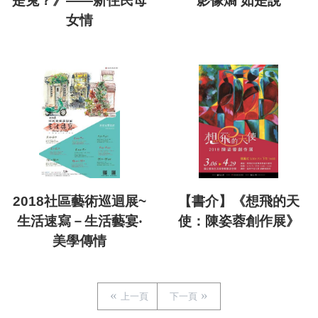
是兔？》——新住民母
影像熵 如是說
女情
2018社區藝術巡迴展~
【書介】《想飛的天
生活速寫－生活藝宴‧
使：陳姿蓉創作展》
美學傳情
上一頁
下一頁