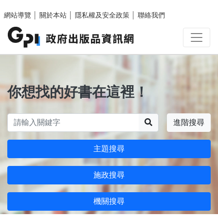
跳至主要內容區塊
網站導覽
│
關於本站
│
隱私權及安全政策
│
聯絡我們
你想找的好書在這裡！
搜尋
進階搜尋
主題搜尋
施政搜尋
機關搜尋