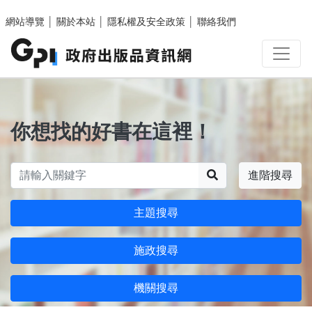
跳至主要內容區塊
網站導覽
│
關於本站
│
隱私權及安全政策
│
聯絡我們
你想找的好書在這裡！
搜尋
進階搜尋
主題搜尋
施政搜尋
機關搜尋