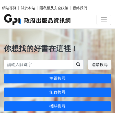
跳至主要內容區塊
網站導覽
│
關於本站
│
隱私權及安全政策
│
聯絡我們
你想找的好書在這裡！
搜尋
進階搜尋
主題搜尋
施政搜尋
機關搜尋