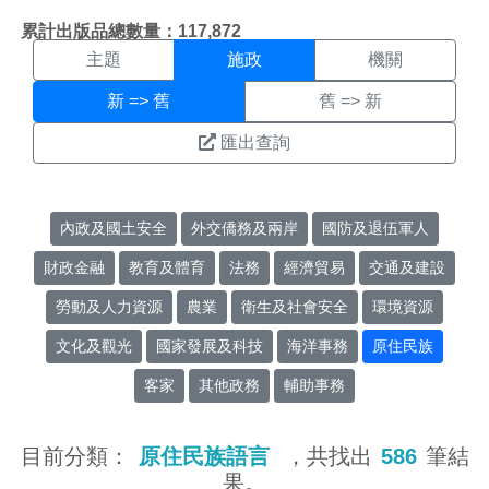
施政搜尋結果頁面
:::
累計出版品總數量：117,872
主題
施政
機關
新 => 舊
舊 => 新
匯出查詢
內政及國土安全
外交僑務及兩岸
國防及退伍軍人
財政金融
教育及體育
法務
經濟貿易
交通及建設
勞動及人力資源
農業
衛生及社會安全
環境資源
文化及觀光
國家發展及科技
海洋事務
原住民族
客家
其他政務
輔助事務
目前分類：
原住民族語言
，共找出
586
筆結
果。