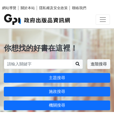
跳至主要內容區塊
網站導覽
│
關於本站
│
隱私權及安全政策
│
聯絡我們
你想找的好書在這裡！
搜尋
進階搜尋
主題搜尋
施政搜尋
機關搜尋