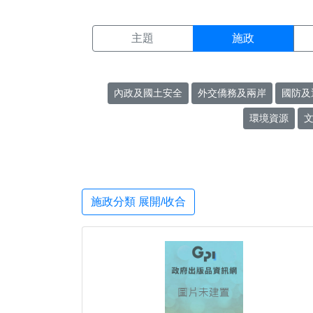
施政搜尋結果頁面
:::
主題
施政
內政及國土安全
外交僑務及兩岸
國防及
環境資源
施政分類 展開/收合