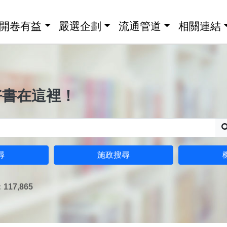
開卷有益
嚴選企劃
流通管道
相關連結
好書在這裡！
尋
施政搜尋
17,865