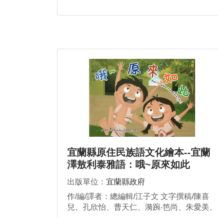
宜蘭縣原住民族語文化繪本--宜蘭
澤敖利泰雅語：哦~原來如此
han~kba ma kaca ga!
出版單位：
宜蘭縣政府
作/編/譯者：總編輯/江子文 文字撰稿/陳喜
兒、孔欣怡、曹天仁、漪踠‧笆尚、朱愛美、
梁秀蘭 圖片繪製/楊秀蘭