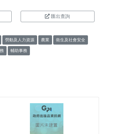
匯出查詢
勞動及人力資源
農業
衛生及社會安全
務
輔助事務