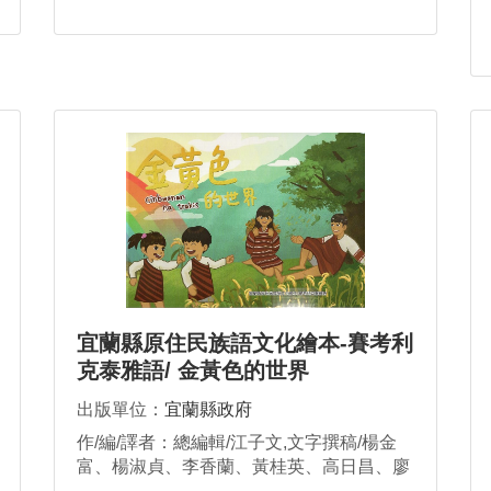
宜蘭縣原住民族語文化繪本-賽考利
克泰雅語/ 金黃色的世界
cinbwanan na trakis
出版單位：
宜蘭縣政府
作/編/譯者：總編輯/江子文,文字撰稿/楊金
富、楊淑貞、李香蘭、黃桂英、高日昌、廖
珍琴,圖片繪製/許佑祈、賴培君