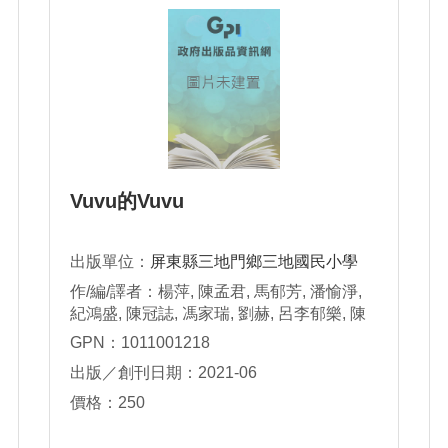
Vuvu的Vuvu
出版單位：
屏東縣三地門鄉三地國民小學
作/編/譯者：楊萍, 陳孟君, 馬郁芳, 潘愉淨,
紀鴻盛, 陳冠誌, 馮家瑞, 劉赫, 呂李郁樂, 陳
錫佑, 張佑晟, 陳睿驊, 羅羿勛, 葉晴恩, 黃宥
GPN：1011001218
熏, 楊恩熙, 高妤晴, 陳江甯, 吳巧恩, 巴岑欣,
出版／創刊日期：2021-06
雷尹葳, 陳妤葳, 鍾蕊綺, 邱妤晴, 泰喜恩, 杜
睿翔, 羅艾倫, 劉語彤, 陳璽樂, 萬齊恩
價格：250