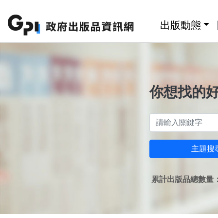
跳至主要內容區塊
:::
出版動態
你想找的
主題搜
累計出版品總數量：1