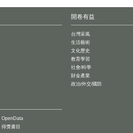
開卷有益
台灣采風
生活藝術
文化歷史
教育學習
社會/科學
財金產業
政治/外交/國防
OpenData
得獎書目