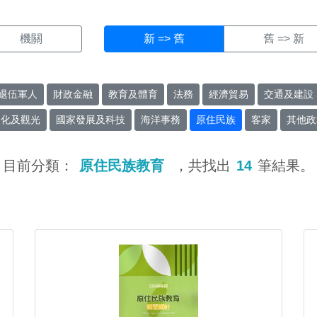
機關
新 => 舊
舊 => 新
退伍軍人
財政金融
教育及體育
法務
經濟貿易
交通及建設
文化及觀光
國家發展及科技
海洋事務
原住民族
客家
其他政
目前分類：
原住民族教育
，共找出
14
筆結果。