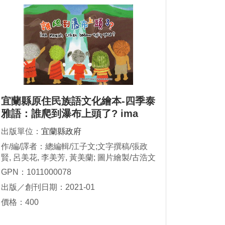
宜蘭縣原住民族語文化繪本-四季泰
雅語：誰爬到瀑布上頭了? ima
mnwah trkax babaw tgliq qaca?
出版單位：
宜蘭縣政府
作/編/譯者：總編輯/江子文;文字撰稿/張政
賢, 呂美花, 李美芳, 黃美蘭; 圖片繪製/古浩文
GPN：1011000078
出版／創刊日期：2021-01
價格：400