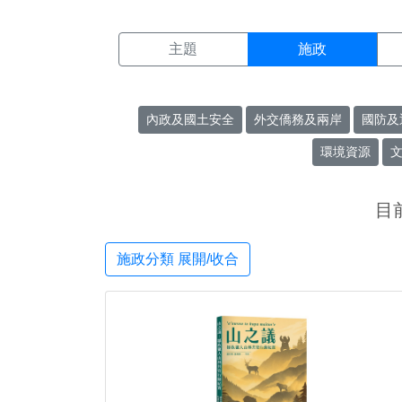
施政搜尋結果頁面
:::
主題
施政
內政及國土安全
外交僑務及兩岸
國防及
環境資源
目
施政分類 展開/收合