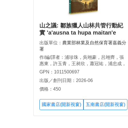
山之議: 鄒族獵人山林共管行動紀
實 'a'ausna ta hupa maitan'e
出版單位：
農業部林業及自然保育署嘉義分
署
作/編/譯者：浦珍珠，吳翊豪，呂翊齊，張
惠東，許玉青，王昶欣，蕭冠祐，浦忠成，
浦忠勇
GPN：1011500697
出版／創刊日期：2026-06
價格：450
國家書店(開新視窗)
五南書店(開新視窗)