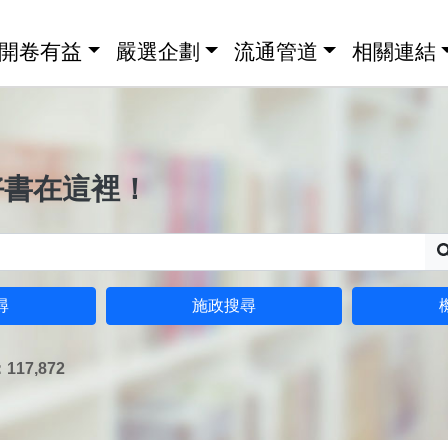
開卷有益
嚴選企劃
流通管道
相關連結
好書在這裡！
尋
施政搜尋
17,872