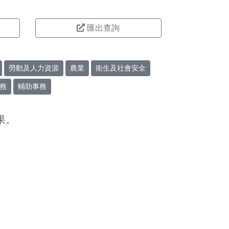
匯出查詢
勞動及人力資源
農業
衛生及社會安全
務
輔助事務
果。