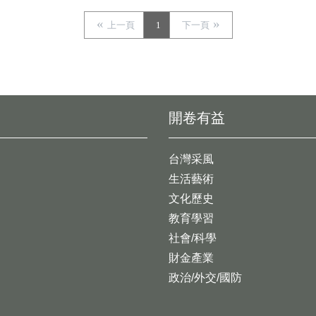
上一頁
1
下一頁
開卷有益
台灣采風
生活藝術
文化歷史
教育學習
社會/科學
財金產業
政治/外交/國防