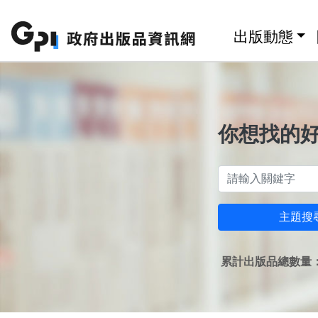
跳至主要內容區塊
:::
出版動態
你想找的
主題搜
累計出版品總數量：1