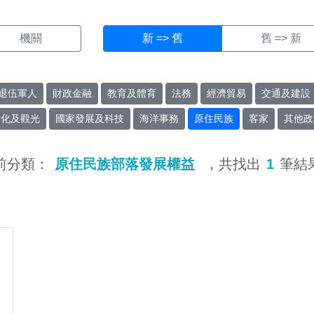
機關
新 => 舊
舊 => 新
退伍軍人
財政金融
教育及體育
法務
經濟貿易
交通及建設
文化及觀光
國家發展及科技
海洋事務
原住民族
客家
其他政
前分類：
原住民族部落發展權益
，共找出
1
筆結