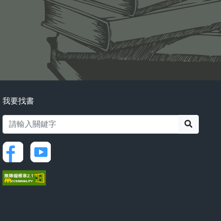
我要找書
搜尋