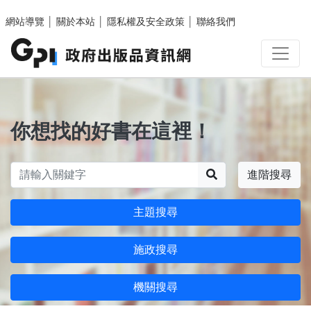
跳至主要內容區塊
網站導覽
│
關於本站
│
隱私權及安全政策
│
聯絡我們
你想找的好書在這裡！
搜尋
進階搜尋
主題搜尋
施政搜尋
機關搜尋