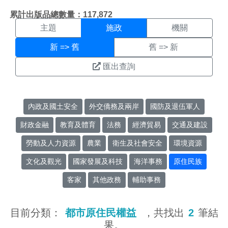
施政搜尋結果頁面
:::
累計出版品總數量：117,872
主題
施政
機關
新 => 舊
舊 => 新
匯出查詢
內政及國土安全
外交僑務及兩岸
國防及退伍軍人
財政金融
教育及體育
法務
經濟貿易
交通及建設
勞動及人力資源
農業
衛生及社會安全
環境資源
文化及觀光
國家發展及科技
海洋事務
原住民族
客家
其他政務
輔助事務
目前分類：
都市原住民權益
，共找出
2
筆結
果。