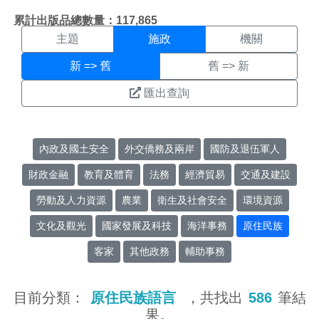
施政搜尋結果頁面
:::
累計出版品總數量：117,865
主題
施政
機關
新 => 舊
舊 => 新
匯出查詢
內政及國土安全
外交僑務及兩岸
國防及退伍軍人
財政金融
教育及體育
法務
經濟貿易
交通及建設
勞動及人力資源
農業
衛生及社會安全
環境資源
文化及觀光
國家發展及科技
海洋事務
原住民族
客家
其他政務
輔助事務
目前分類：
原住民族語言
，共找出
586
筆結
果。