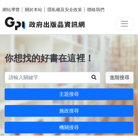
跳至主要內容區塊
網站導覽
│
關於本站
│
隱私權及安全政策
│
聯絡我們
你想找的好書在這裡！
搜尋
進階搜尋
主題搜尋
施政搜尋
機關搜尋