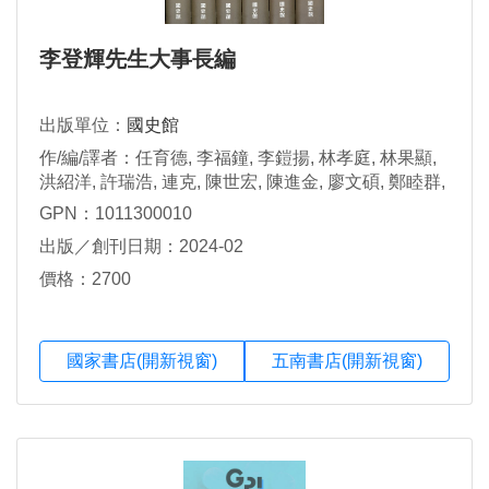
李登輝先生大事長編
出版單位：
國史館
作/編/譯者：任育德, 李福鐘, 李鎧揚, 林孝庭, 林果顯,
洪紹洋, 許瑞浩, 連克, 陳世宏, 陳進金, 廖文碩, 鄭睦群,
盧啟明, 蘇瑞鏘撰稿; 歐素瑛, 張世瑛, 林秋敏, 陳世局,
GPN：1011300010
連克, 陳梅萱執行編輯
出版／創刊日期：2024-02
價格：2700
國家書店(開新視窗)
五南書店(開新視窗)