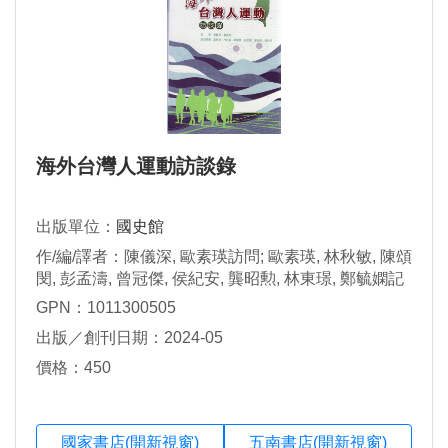
海外台灣人運動訪談錄
出版單位：
國史館
作/編/譯者：陳儀深, 歐素瑛訪問; 歐素瑛, 林秋敏, 陳頌
閔, 彭孟濤, 曾冠傑, 侯紀安, 龔昭勲, 林東璟, 鄭毓嫻記
錄整理
GPN：1011300505
出版／創刊日期：2024-05
價格：450
國家書店(開新視窗)
五南書店(開新視窗)