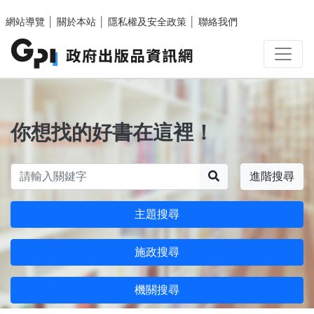
跳至主要內容區塊
網站導覽
│
關於本站
│
隱私權及安全政策
│
聯絡我們
你想找的好書在這裡！
搜尋
進階搜尋
主題搜尋
施政搜尋
機關搜尋