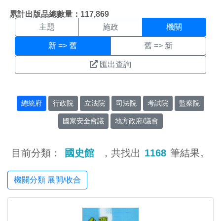
機關搜尋結果頁面
:::
累計出版品總數量：117,869
主題
施政
機關
新 => 舊
舊 => 新
匯出查詢
總統府
行政院
立法院
司法院
考試院
監察院
國家安全會議
地方政府/議會
目前分類：
國史館
，共找出
1168
筆結果。
機關分類 展開/收合