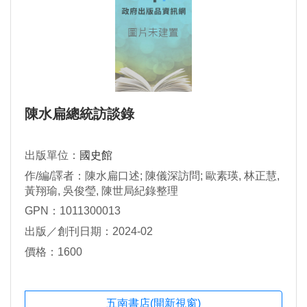
陳水扁總統訪談錄
出版單位：
國史館
作/編/譯者：陳水扁口述; 陳儀深訪問; 歐素瑛, 林正慧,
黃翔瑜, 吳俊瑩, 陳世局紀錄整理
GPN：1011300013
出版／創刊日期：2024-02
價格：1600
五南書店(開新視窗)