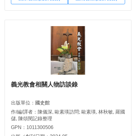
義光教會相關人物訪談錄
出版單位：
國史館
作/編/譯者：陳儀深, 歐素瑛訪問; 歐素瑛, 林秋敏, 羅國
儲, 陳頌閔記錄整理
GPN：1011300506