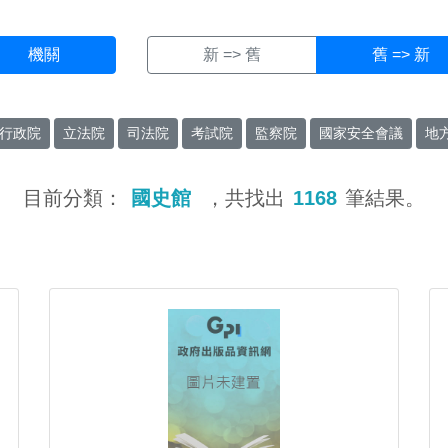
機關
新 => 舊
舊 => 新
行政院
立法院
司法院
考試院
監察院
國家安全會議
地
目前分類：
國史館
，共找出
1168
筆結果。