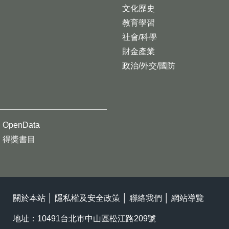
文化歷史
教育學習
社會/科學
財金產業
政治/外交/國防
OpenData
得獎書目
關於本站
│
隱私權及安全政策
│
聯絡我們
│
網站導覽
地址：10491台北市中山區松江路209號