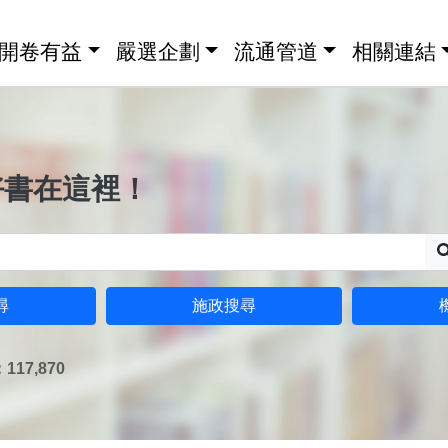
開卷有益
嚴選企劃
流通管道
相關連結
好書在這裡！
尋
施政搜尋
17,870