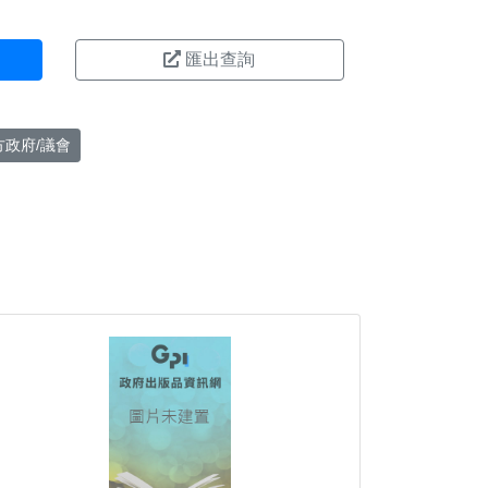
匯出查詢
方政府/議會