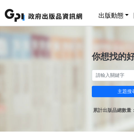
跳至主要內容區塊
:::
出版動態
你想找的
主題搜
累計出版品總數量：1