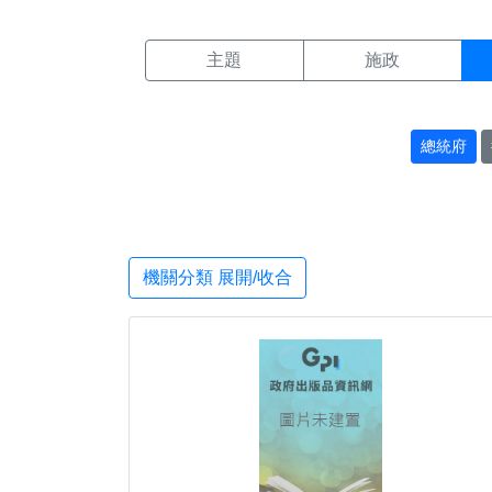
機關搜尋結果頁面
:::
主題
施政
總統府
機關分類 展開/收合