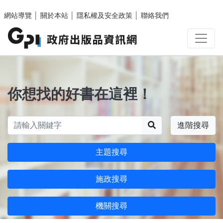
跳至主要內容區塊
網站導覽
│
關於本站
│
隱私權及安全政策
│
聯絡我們
你想找的好書在這裡！
搜尋
進階搜尋
主題搜尋
施政搜尋
機關搜尋