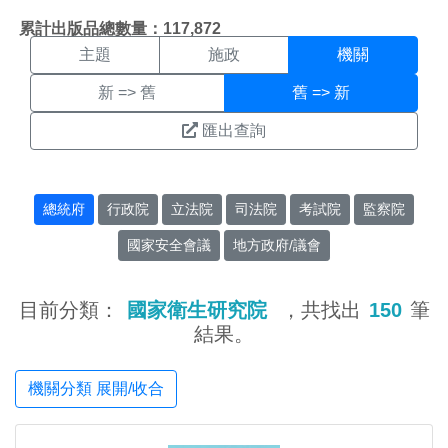
機關搜尋結果頁面
:::
累計出版品總數量：117,872
主題
施政
機關
新 => 舊
舊 => 新
匯出查詢
總統府
行政院
立法院
司法院
考試院
監察院
國家安全會議
地方政府/議會
目前分類：
國家衛生研究院
，共找出
150
筆
結果。
機關分類 展開/收合