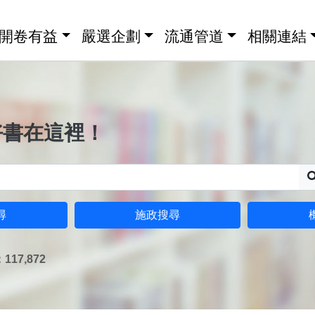
開卷有益
嚴選企劃
流通管道
相關連結
好書在這裡！
尋
施政搜尋
17,872