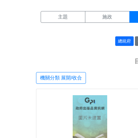
機關搜尋結果頁面
:::
主題
施政
總統府
機關分類 展開/收合