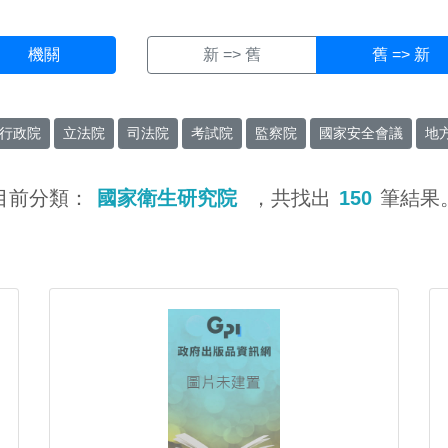
機關
新 => 舊
舊 => 新
行政院
立法院
司法院
考試院
監察院
國家安全會議
地
目前分類：
國家衛生研究院
，共找出
150
筆結果