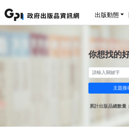
跳至主要內容區塊
:::
出版動態
你想找的
主題搜
累計出版品總數量：1