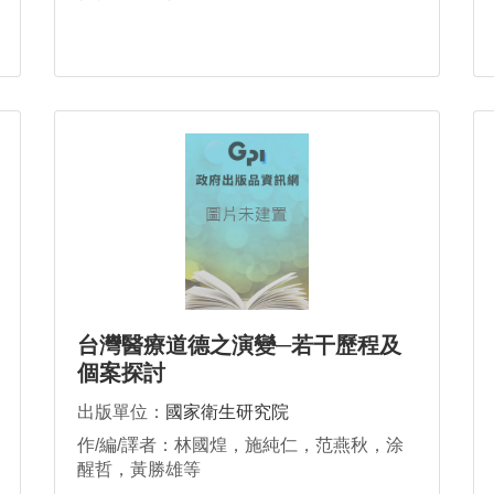
台灣醫療道德之演變─若干歷程及
個案探討
出版單位：
國家衛生研究院
作/編/譯者：林國煌，施純仁，范燕秋，涂
醒哲，黃勝雄等