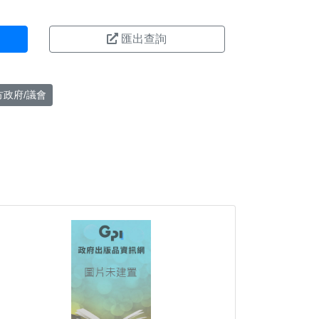
匯出查詢
方政府/議會
。