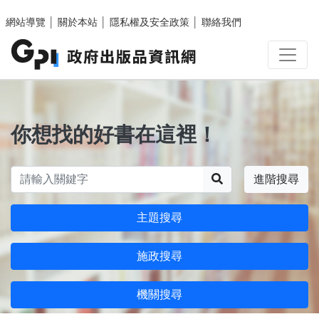
跳至主要內容區塊
網站導覽
│
關於本站
│
隱私權及安全政策
│
聯絡我們
你想找的好書在這裡！
搜尋
進階搜尋
主題搜尋
施政搜尋
機關搜尋