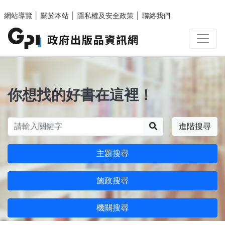
跳至主要內容區塊
網站導覽
│
關於本站
│
隱私權及安全政策
│
聯絡我們
你想找的好書在這裡！
搜尋
進階搜尋
主題搜尋
施政搜尋
機關搜尋