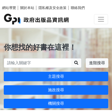
跳至主要內容區塊
網站導覽
│
關於本站
│
隱私權及安全政策
│
聯絡我們
你想找的好書在這裡！
搜尋
進階搜尋
主題搜尋
施政搜尋
機關搜尋