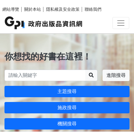
跳至主要內容區塊
網站導覽
│
關於本站
│
隱私權及安全政策
│
聯絡我們
你想找的好書在這裡！
搜尋
進階搜尋
主題搜尋
施政搜尋
機關搜尋