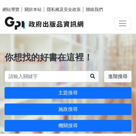
跳至主要內容區塊
網站導覽
│
關於本站
│
隱私權及安全政策
│
聯絡我們
你想找的好書在這裡！
搜尋
進階搜尋
主題搜尋
施政搜尋
機關搜尋