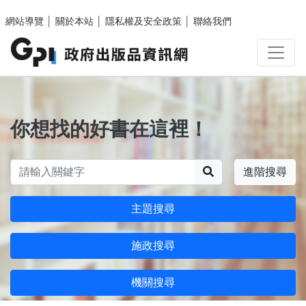
跳至主要內容區塊
網站導覽
│
關於本站
│
隱私權及安全政策
│
聯絡我們
你想找的好書在這裡！
搜尋
進階搜尋
主題搜尋
施政搜尋
機關搜尋