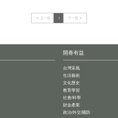
上一頁
1
下一頁
開卷有益
台灣采風
生活藝術
文化歷史
教育學習
社會/科學
財金產業
政治/外交/國防