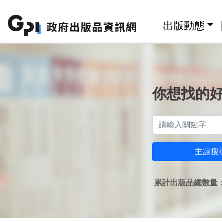
跳至主要內容區塊
:::
出版動態
你想找的
主題搜
累計出版品總數量：1