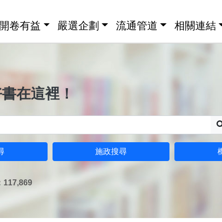
開卷有益
嚴選企劃
流通管道
相關連結
好書在這裡！
尋
施政搜尋
17,869