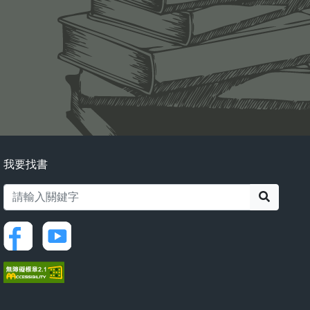
我要找書
搜尋