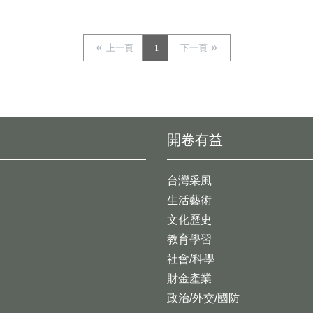
上一頁
1
下一頁
開卷有益
台灣采風
生活藝術
文化歷史
教育學習
社會/科學
財金產業
政治/外交/國防