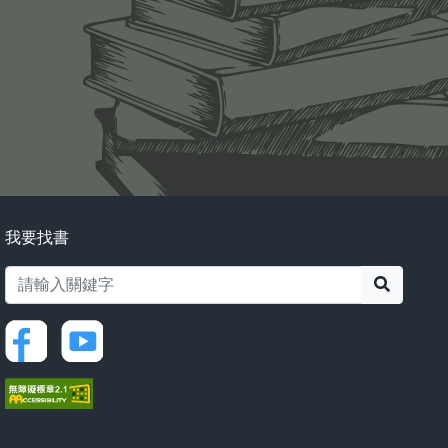
我要找書
搜尋