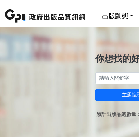
跳至主要內容區塊
:::
出版動態
你想找的
主題搜
累計出版品總數量：1