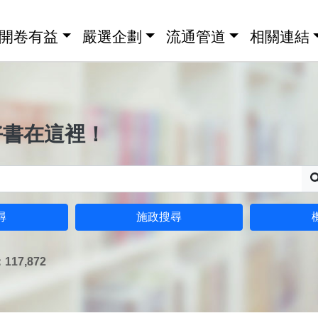
開卷有益
嚴選企劃
流通管道
相關連結
好書在這裡！
尋
施政搜尋
17,872