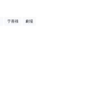
修
于善祿
劇場