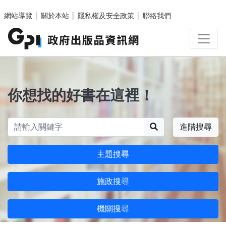
跳至主要內容區塊
網站導覽
│
關於本站
│
隱私權及安全政策
│
聯絡我們
你想找的好書在這裡！
搜尋
進階搜尋
主題搜尋
施政搜尋
機關搜尋