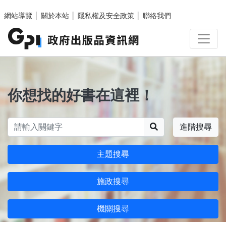
跳至主要內容區塊
網站導覽
│
關於本站
│
隱私權及安全政策
│
聯絡我們
你想找的好書在這裡！
搜尋
進階搜尋
主題搜尋
施政搜尋
機關搜尋