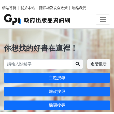
跳至主要內容區塊
網站導覽
│
關於本站
│
隱私權及安全政策
│
聯絡我們
你想找的好書在這裡！
搜尋
進階搜尋
主題搜尋
施政搜尋
機關搜尋