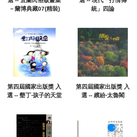
選 -- 宜蘭民俗版畫集
選 -- 現代「抒情傳
－蘭博典藏07(精裝)
統」四論
第四屆國家出版獎 入
第四屆國家出版獎 入
選 -- 墾丁‧孩子的天堂
選 -- 繽紛‧太魯閣