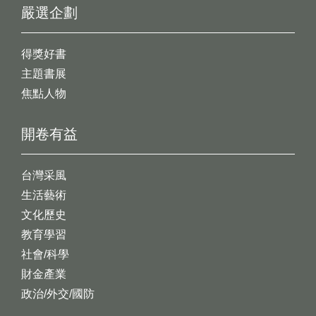
嚴選企劃
得獎好書
主題書展
焦點人物
開卷有益
台灣采風
生活藝術
文化歷史
教育學習
社會/科學
財金產業
政治/外交/國防