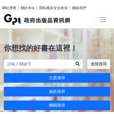
跳至主要內容區塊
網站導覽
│
關於本站
│
隱私權及安全政策
│
聯絡我們
你想找的好書在這裡！
搜尋
進階搜尋
主題搜尋
施政搜尋
機關搜尋