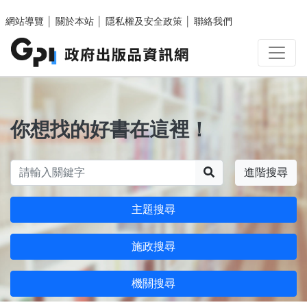
跳至主要內容區塊
網站導覽
│
關於本站
│
隱私權及安全政策
│
聯絡我們
你想找的好書在這裡！
搜尋
進階搜尋
主題搜尋
施政搜尋
機關搜尋