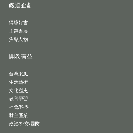
嚴選企劃
得獎好書
主題書展
焦點人物
開卷有益
台灣采風
生活藝術
文化歷史
教育學習
社會/科學
財金產業
政治/外交/國防