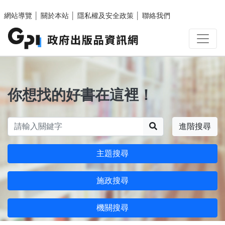
跳至主要內容區塊
網站導覽
│
關於本站
│
隱私權及安全政策
│
聯絡我們
你想找的好書在這裡！
搜尋
進階搜尋
主題搜尋
施政搜尋
機關搜尋