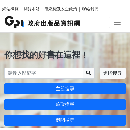
跳至主要內容區塊
網站導覽
│
關於本站
│
隱私權及安全政策
│
聯絡我們
你想找的好書在這裡！
搜尋
進階搜尋
主題搜尋
施政搜尋
機關搜尋