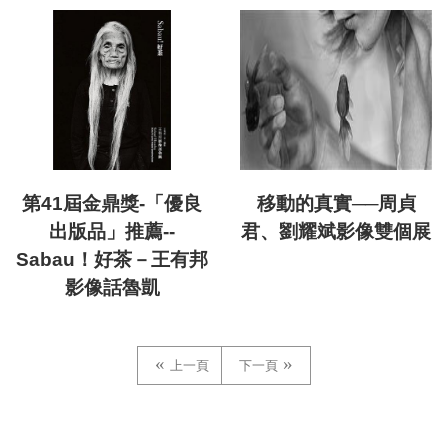
第41屆金鼎獎-「優良
移動的真實──周貞
出版品」推薦--
君、劉耀斌影像雙個展
Sabau！好茶－王有邦
影像話魯凱
上一頁
下一頁