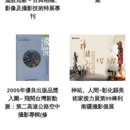
溫故知新－古典相機、
集
影像及攝影技術特展專
刊
2005年優良出版品獎
神祐。人間~彰化縣美
入圍-- 飛閱台灣新動
術家接力展第99棒利
脈：第二高速公路空中
衛疆攝影個展
攝影專輯(修