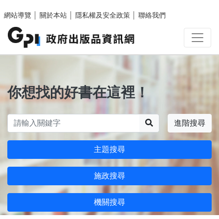
跳至主要內容區塊
網站導覽
│
關於本站
│
隱私權及安全政策
│
聯絡我們
你想找的好書在這裡！
搜尋
進階搜尋
主題搜尋
施政搜尋
機關搜尋