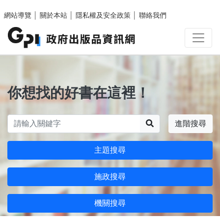
跳至主要內容區塊
網站導覽
│
關於本站
│
隱私權及安全政策
│
聯絡我們
你想找的好書在這裡！
搜尋
進階搜尋
主題搜尋
施政搜尋
機關搜尋